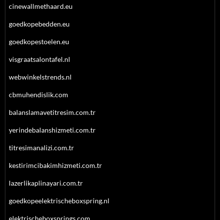
cinewallmethaard.eu
goedkopebedden.eu
goedkopestoelen.eu
visgraatsalontafel.nl
webwinkelstrends.nl
cbmuhendislik.com
balanslamavetitresim.com.tr
yerindebalanshizmeti.com.tr
titresimanalizi.com.tr
kestirimcibakimhizmeti.com.tr
lazerlikaplinayari.com.tr
goedkopeelektrischeboxspring.nl
elektrischeboxsprings.com