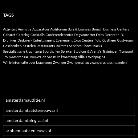
TAGS
Activiteit
Animatie
Apparatuur
Auditorium
Bars & Lounges
Brunch
Business Centers
Cabaret
Catering
Cocktails
Conferentiecentra
Dagvoorzitter
Dans
Decoratie
DJ
Drankjes
Drukwerk
Entertainment
Evenement
Expo Centers
Foto
Gastheer
Gastvrouw
Geschenken
Kastelen
Restaurants
Ruimtes
Services
Show
Snacks
Specialistische kraamzorg
Sporthallen
Spreker
Stadions & Arena's
Trainingen
Transport
Trouwambtenaar
Trouwzalen
Vacature kraamzorg
Villa's
Webpagina
Wil je informatie over kraamzorg
Zwanger
Zwangerschap
zwangerschapsmaanden
amsterdamauditie.nl
amsterdamlaatstenieuws.nl
amsterdamtelegraaf.nl
arnhemlaatstenieuws.nl