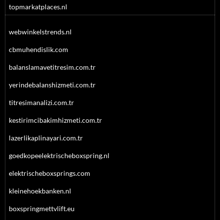
topmarkatplaces.nl
webwinkelstrends.nl
cbmuhendislik.com
balanslamavetitresim.com.tr
yerindebalanshizmeti.com.tr
titresimanalizi.com.tr
kestirimcibakimhizmeti.com.tr
lazerlikaplinayari.com.tr
goedkopeelektrischeboxspring.nl
elektrischeboxsprings.com
kleinehoekbanken.nl
boxspringmettvlift.eu