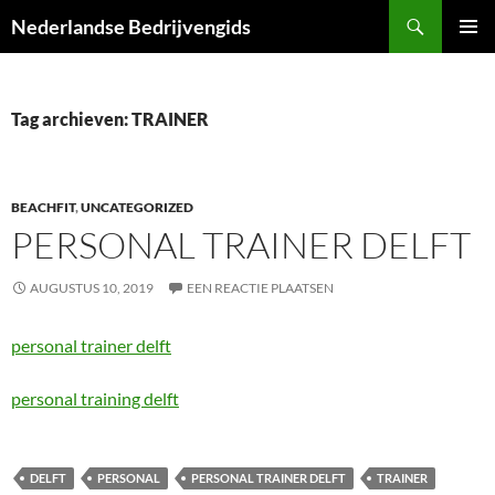
Ga
Zoeken
Nederlandse Bedrijvengids
naar
PRIMAI
de
MENU
inhoud
Tag archieven: TRAINER
BEACHFIT
,
UNCATEGORIZED
PERSONAL TRAINER DELFT
AUGUSTUS 10, 2019
EEN REACTIE PLAATSEN
personal trainer delft
personal training delft
DELFT
PERSONAL
PERSONAL TRAINER DELFT
TRAINER