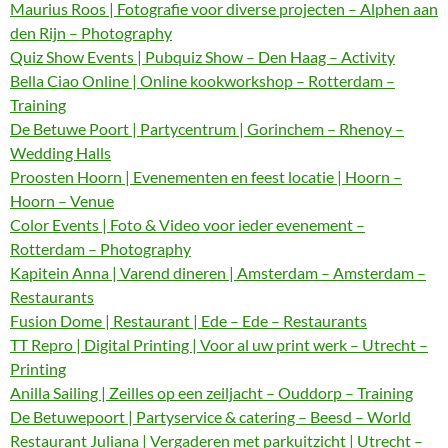
Maurius Roos | Fotografie voor diverse projecten – Alphen aan
den Rijn – Photography
Quiz Show Events | Pubquiz Show – Den Haag – Activity
Bella Ciao Online | Online kookworkshop – Rotterdam –
Training
De Betuwe Poort | Partycentrum | Gorinchem – Rhenoy –
Wedding Halls
Proosten Hoorn | Evenementen en feest locatie | Hoorn –
Hoorn – Venue
Color Events | Foto & Video voor ieder evenement –
Rotterdam – Photography
Kapitein Anna | Varend dineren | Amsterdam – Amsterdam –
Restaurants
Fusion Dome | Restaurant | Ede – Ede – Restaurants
TT Repro | Digital Printing | Voor al uw print werk – Utrecht –
Printing
Anilla Sailing | Zeilles op een zeiljacht – Ouddorp – Training
De Betuwepoort | Partyservice & catering – Beesd – World
Restaurant Juliana | Vergaderen met parkuitzicht | Utrecht –