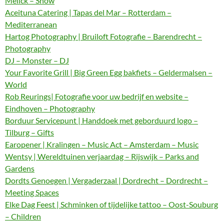
Melick – Show
Aceituna Catering | Tapas del Mar – Rotterdam –
Mediterranean
Hartog Photography | Bruiloft Fotografie – Barendrecht –
Photography
DJ – Monster – DJ
Your Favorite Grill | Big Green Egg bakfiets – Geldermalsen –
World
Rob Reurings| Fotografie voor uw bedrijf en website –
Eindhoven – Photography
Borduur Servicepunt | Handdoek met geborduurd logo –
Tilburg – Gifts
Earopener | Kralingen – Music Act – Amsterdam – Music
Wentsy | Wereldtuinen verjaardag – Rijswijk – Parks and
Gardens
Dordts Genoegen | Vergaderzaal | Dordrecht – Dordrecht –
Meeting Spaces
Elke Dag Feest | Schminken of tijdelijke tattoo – Oost-Souburg
– Children