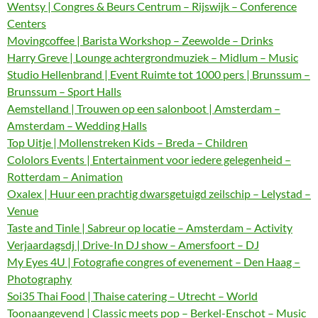
Wentsy | Congres & Beurs Centrum – Rijswijk – Conference
Centers
Movingcoffee | Barista Workshop – Zeewolde – Drinks
Harry Greve | Lounge achtergrondmuziek – Midlum – Music
Studio Hellenbrand | Event Ruimte tot 1000 pers | Brunssum –
Brunssum – Sport Halls
Aemstelland | Trouwen op een salonboot | Amsterdam –
Amsterdam – Wedding Halls
Top Uitje | Mollenstreken Kids – Breda – Children
Cololors Events | Entertainment voor iedere gelegenheid –
Rotterdam – Animation
Oxalex | Huur een prachtig dwarsgetuigd zeilschip – Lelystad –
Venue
Taste and Tinle | Sabreur op locatie – Amsterdam – Activity
Verjaardagsdj | Drive-In DJ show – Amersfoort – DJ
My Eyes 4U | Fotografie congres of evenement – Den Haag –
Photography
Soi35 Thai Food | Thaise catering – Utrecht – World
Toonaangevend | Classic meets pop – Berkel-Enschot – Music