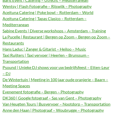
Baris Event | Catering – Utrecht – Mediterranean
Wentsy | Flash Fotografie – Rijswijk – Photography
Aceituna Catering | Poke bowl – Rotterdam – World
Aceituna Catering | Tapas Clasico – Rotterdam –
Mediterranean
Sabine Events | Diverse workshops – Amsterdam – Training
La Pucelle | Restaurant | Bergen op Zoom – Bergen op Zoom –
Restaurants
Hans Laduc | Zanger & Gitarist – Heiloo – Music
Taxi Ruijters | Taxi vervoer | Heerlen – Brunssum –
Transportation
Psound | Unieke DJ shows voor uw bedrijfsfeest – Etten-Leur
– DJ
De Wintertuin | Meeting in 100 jaar oude oranjerie – Baarn –
Meeting Spaces
Evenement fotografie – Bergen – Photography
DK360 | Google fotograaf – Sas van Gent – Photography
Van Heugten Tours | Busvervoer – Nootdorp – Transportation
Anne den Haan | Photograaf – Woubrugge – Photography