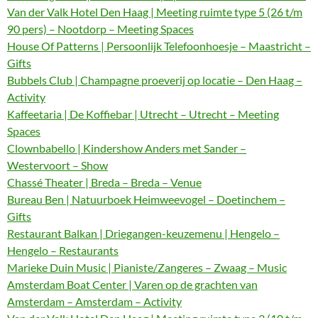
Van der Valk Hotel Den Haag | Meeting ruimte type 5 (26 t/m
90 pers) – Nootdorp – Meeting Spaces
House Of Patterns | Persoonlijk Telefoonhoesje – Maastricht –
Gifts
Bubbels Club | Champagne proeverij op locatie – Den Haag –
Activity
Kaffeetaria | De Koffiebar | Utrecht – Utrecht – Meeting
Spaces
Clownbabello | Kindershow Anders met Sander –
Westervoort – Show
Chassé Theater | Breda – Breda – Venue
Bureau Ben | Natuurboek Heimweevogel – Doetinchem –
Gifts
Restaurant Balkan | Driegangen-keuzemenu | Hengelo –
Hengelo – Restaurants
Marieke Duin Music | Pianiste/Zangeres – Zwaag – Music
Amsterdam Boat Center | Varen op de grachten van
Amsterdam – Amsterdam – Activity