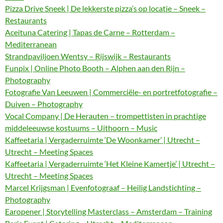
Pizza Drive Sneek | De lekkerste pizza’s op locatie – Sneek –
Restaurants
Aceituna Catering | Tapas de Carne – Rotterdam –
Mediterranean
Strandpaviljoen Wentsy – Rijswijk – Restaurants
Funpix | Online Photo Booth – Alphen aan den Rijn –
Photography
Fotografie Van Leeuwen | Commerciële- en portretfotografie –
Duiven – Photography
Vocal Company | De Herauten – trompettisten in prachtige
middeleeuwse kostuums – Uithoorn – Music
Kaffeetaria | Vergaderruimte ‘De Woonkamer’ | Utrecht –
Utrecht – Meeting Spaces
Kaffeetaria | Vergaderruimte ‘Het Kleine Kamertje’ | Utrecht –
Utrecht – Meeting Spaces
Marcel Krijgsman | Evenfotograaf – Heilig Landstichting –
Photography
Earopener | Storytelling Masterclass – Amsterdam – Training