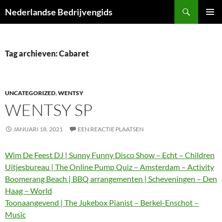
Ga
Zoeken
Nederlandse Bedrijvengids
naar
PRIMAI
de
MENU
inhoud
Tag archieven: Cabaret
UNCATEGORIZED
,
WENTSY
WENTSY SP
JANUARI 18, 2021
EEN REACTIE PLAATSEN
Wim De Feest DJ | Sunny Funny Disco Show – Echt – Children
Uitjesbureau | The Online Pump Quiz – Amsterdam – Activity
Boomerang Beach | BBQ arrangementen | Scheveningen – Den
Haag – World
Toonaangevend | The Jukebox Pianist – Berkel-Enschot –
Music