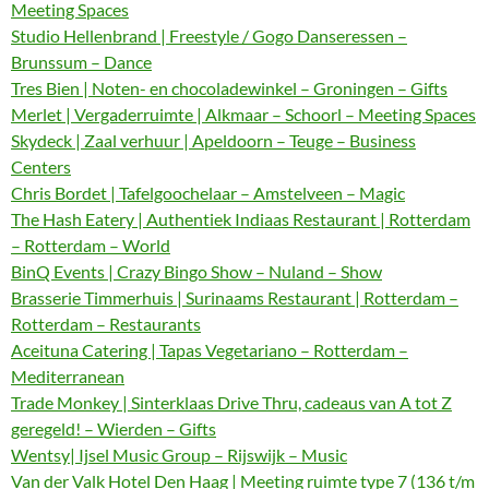
Meeting Spaces
Studio Hellenbrand | Freestyle / Gogo Danseressen –
Brunssum – Dance
Tres Bien | Noten- en chocoladewinkel – Groningen – Gifts
Merlet | Vergaderruimte | Alkmaar – Schoorl – Meeting Spaces
Skydeck | Zaal verhuur | Apeldoorn – Teuge – Business
Centers
Chris Bordet | Tafelgoochelaar – Amstelveen – Magic
The Hash Eatery | Authentiek Indiaas Restaurant | Rotterdam
– Rotterdam – World
BinQ Events | Crazy Bingo Show – Nuland – Show
Brasserie Timmerhuis | Surinaams Restaurant | Rotterdam –
Rotterdam – Restaurants
Aceituna Catering | Tapas Vegetariano – Rotterdam –
Mediterranean
Trade Monkey | Sinterklaas Drive Thru, cadeaus van A tot Z
geregeld! – Wierden – Gifts
Wentsy| Ijsel Music Group – Rijswijk – Music
Van der Valk Hotel Den Haag | Meeting ruimte type 7 (136 t/m