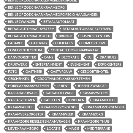
BEN JE OP ZOEK NAAR EEN VERLOSKUNDIGE
BEN JE OP ZOEK NAAR KRAAMZORG
BEN JE OP ZOEK NAAR KRAAMZORG REGIO HAAGLANDEN
BEN JE ZWANGER
BETAALAUTOMAAT
BETAALAUTOMAAT-SYSTEEM
BETAALAUTOMAAT-SYSTEMEN
BETAALAUTOMAATKOPEN
BRUNCH
BUSINESS CENTERS
CABARET
CATERING
COCKTAILS
COMFORT TIME
CONFERENTIECENTRA
CONTACTLOOS-PINAPPARAAT
DAGVOORZITTER
DANS
DECORATIE
DJ
DRANKJES
DRUKWERK
ENTERTAINMENT
EVENEMENT
EXPO CENTERS
FOTO
GASTHEER
GASTVROUW
GEBOORTEHOTEL
GESCHENKEN
GROOTHANDELKASSASYSTEMEN
HORECAKASSASYSTEMEN
JE BENT
JE BENT ZWANGER
KASSAHARDWARE
KASSASOFTWARE
KASSASYSTEEM
KASSASYSTEMEN
KASTELEN
KINDEREN
KRAAMHOTEL
KRAAMPAKKET
KRAAMVERZORGENDE
KRAAMVERZORGENDEN
KRAAMVERZORGSTER
KRAAMWEEK
KRAAMZORG
KRAAMZORG REGELEN EN AANVRAGEN
KRAAMZORG THUIS
LIEVE KRAAMZORG
LOCATIE
MAGIE
MEDITERRANE