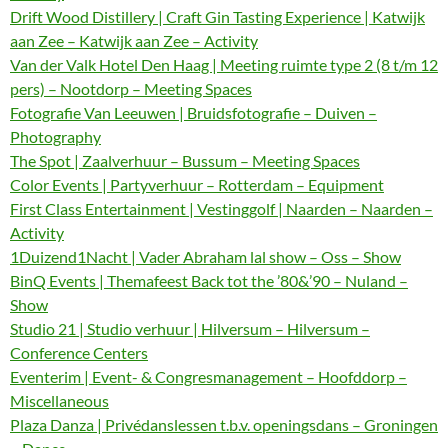
Drift Wood Distillery | Craft Gin Tasting Experience | Katwijk
aan Zee – Katwijk aan Zee – Activity
Van der Valk Hotel Den Haag | Meeting ruimte type 2 (8 t/m 12
pers) – Nootdorp – Meeting Spaces
Fotografie Van Leeuwen | Bruidsfotografie – Duiven –
Photography
The Spot | Zaalverhuur – Bussum – Meeting Spaces
Color Events | Partyverhuur – Rotterdam – Equipment
First Class Entertainment | Vestinggolf | Naarden – Naarden –
Activity
1Duizend1Nacht | Vader Abraham lal show – Oss – Show
BinQ Events | Themafeest Back tot the ’80&’90 – Nuland –
Show
Studio 21 | Studio verhuur | Hilversum – Hilversum –
Conference Centers
Eventerim | Event- & Congresmanagement – Hoofddorp –
Miscellaneous
Plaza Danza | Privédanslessen t.b.v. openingsdans – Groningen