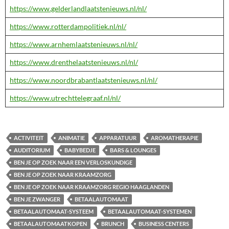
https://www.gelderlandlaatstenieuws.nl/nl/
https://www.rotterdampolitiek.nl/nl/
https://www.arnhemlaatstenieuws.nl/nl/
https://www.drenthelaatstenieuws.nl/nl/
https://www.noordbrabantlaatstenieuws.nl/nl/
https://www.utrechttelegraaf.nl/nl/
ACTIVITEIT
ANIMATIE
APPARATUUR
AROMATHERAPIE
AUDITORIUM
BABYBEDJE
BARS & LOUNGES
BEN JE OP ZOEK NAAR EEN VERLOSKUNDIGE
BEN JE OP ZOEK NAAR KRAAMZORG
BEN JE OP ZOEK NAAR KRAAMZORG REGIO HAAGLANDEN
BEN JE ZWANGER
BETAALAUTOMAAT
BETAALAUTOMAAT-SYSTEEM
BETAALAUTOMAAT-SYSTEMEN
BETAALAUTOMAATKOPEN
BRUNCH
BUSINESS CENTERS