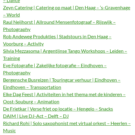
– Dance
Zeyn Catering | Catering op maat | Den Haag – ‘s-Gravenhage
– World
Raul Neijhorst | Allround Mensenfotograaf – Rijswijk –
Photography
Rob Andeweg Produkties | Stadstours in Den Haag –
Voorburg – Activity
Silvia Mezzasoma | Argentijnse Tango Workshops – Leiden –
Training
Eye Fotografie | Zakelijke fotografie – Eindhoven –
Photography
Bergensche Busreizen | Touringcar verhuur | Eindhoven –
Eindhoven – Transportation
Elke Dag Feest | Activiteiten in het thema met de kinderen –
Oost-Souburg – Animation
De Frietkar | Verse friet op locatie – Hengelo – Snacks
DAIM | Live DJ-Act – Delft – DJ
Richard Rohi | Solo saxophonist met virtual orkest – Heerlen –
Music