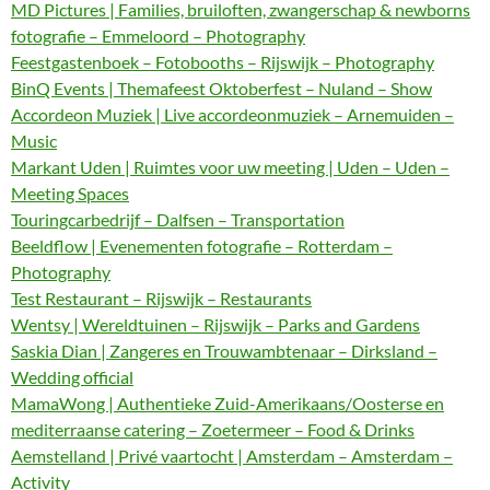
MD Pictures | Families, bruiloften, zwangerschap & newborns
fotografie – Emmeloord – Photography
Feestgastenboek – Fotobooths – Rijswijk – Photography
BinQ Events | Themafeest Oktoberfest – Nuland – Show
Accordeon Muziek | Live accordeonmuziek – Arnemuiden –
Music
Markant Uden | Ruimtes voor uw meeting | Uden – Uden –
Meeting Spaces
Touringcarbedrijf – Dalfsen – Transportation
Beeldflow | Evenementen fotografie – Rotterdam –
Photography
Test Restaurant – Rijswijk – Restaurants
Wentsy | Wereldtuinen – Rijswijk – Parks and Gardens
Saskia Dian | Zangeres en Trouwambtenaar – Dirksland –
Wedding official
MamaWong | Authentieke Zuid-Amerikaans/Oosterse en
mediterraanse catering – Zoetermeer – Food & Drinks
Aemstelland | Privé vaartocht | Amsterdam – Amsterdam –
Activity