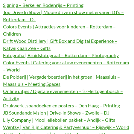
Signing – Berkel en Rodenrijs – Printing
Top Drive In Show | Mooie drive in show met ervaren DJ’s –
Rotterdam – DJ
Colors Events | Attracties voor kinderen – Rotterdam –
Children
Drift Wood Distillery | Gift Box and Digital Experience –
Katwijk aan Zee – Gifts
Fotografia | Bruidsfotograaf – Rotterdam – Photography
Color Events | Catering voor al uw evenementen – Rotterdam
– World
De Polderij | Vergaderboerderij in het groen | Maassluis –
Maassluis – Meeting Spaces
Online uitjes / Digitale evenementen – ‘s-Hertogenbosch –
Activity
Drukwerk , spandoeken en posters – Den Haag – Printing
JB Soundanddivision | Drive-in Shows – Zwolle – DJ
Lily Company | Mooi leliebollen pakket – Andijk – Gifts
Wentsy | Van Rijn Catering & Partyverhuur – Rijswijk – World