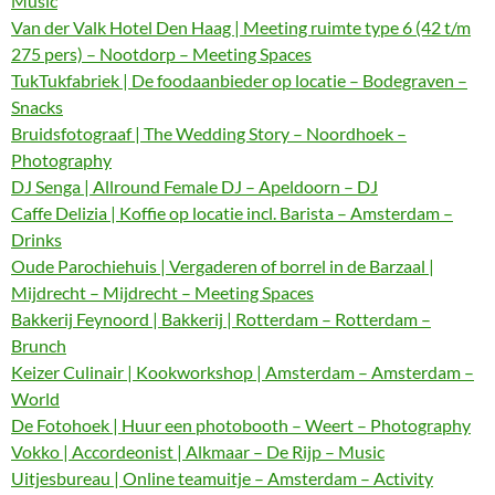
Music
Van der Valk Hotel Den Haag | Meeting ruimte type 6 (42 t/m
275 pers) – Nootdorp – Meeting Spaces
TukTukfabriek | De foodaanbieder op locatie – Bodegraven –
Snacks
Bruidsfotograaf | The Wedding Story – Noordhoek –
Photography
DJ Senga | Allround Female DJ – Apeldoorn – DJ
Caffe Delizia | Koffie op locatie incl. Barista – Amsterdam –
Drinks
Oude Parochiehuis | Vergaderen of borrel in de Barzaal |
Mijdrecht – Mijdrecht – Meeting Spaces
Bakkerij Feynoord | Bakkerij | Rotterdam – Rotterdam –
Brunch
Keizer Culinair | Kookworkshop | Amsterdam – Amsterdam –
World
De Fotohoek | Huur een photobooth – Weert – Photography
Vokko | Accordeonist | Alkmaar – De Rijp – Music
Uitjesbureau | Online teamuitje – Amsterdam – Activity