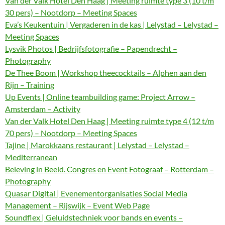
Van der Valk Hotel Den Haag | Meeting ruimte type 3 (10 t/m
30 pers) – Nootdorp – Meeting Spaces
Eva’s Keukentuin | Vergaderen in de kas | Lelystad – Lelystad –
Meeting Spaces
Lysvik Photos | Bedrijfsfotografie – Papendrecht –
Photography
De Thee Boom | Workshop theecocktails – Alphen aan den
Rijn – Training
Up Events | Online teambuilding game: Project Arrow –
Amsterdam – Activity
Van der Valk Hotel Den Haag | Meeting ruimte type 4 (12 t/m
70 pers) – Nootdorp – Meeting Spaces
Tajine | Marokkaans restaurant | Lelystad – Lelystad –
Mediterranean
Beleving in Beeld. Congres en Event Fotograaf – Rotterdam –
Photography
Quasar Digital | Evenementorganisaties Social Media
Management – Rijswijk – Event Web Page
Soundflex | Geluidstechniek voor bands en events –