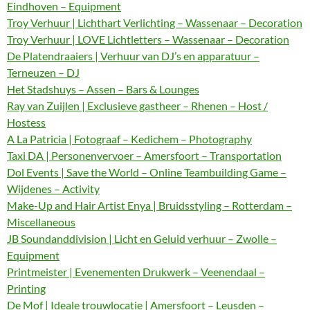
Eindhoven – Equipment
Troy Verhuur | Lichthart Verlichting – Wassenaar – Decoration
Troy Verhuur | LOVE Lichtletters – Wassenaar – Decoration
De Platendraaiers | Verhuur van DJ’s en apparatuur –
Terneuzen – DJ
Het Stadshuys – Assen – Bars & Lounges
Ray van Zuijlen | Exclusieve gastheer – Rhenen – Host /
Hostess
A La Patricia | Fotograaf – Kedichem – Photography
Taxi DA | Personenvervoer – Amersfoort – Transportation
Dol Events | Save the World – Online Teambuilding Game –
Wijdenes – Activity
Make-Up and Hair Artist Enya | Bruidsstyling – Rotterdam –
Miscellaneous
JB Soundanddivision | Licht en Geluid verhuur – Zwolle –
Equipment
Printmeister | Evenementen Drukwerk – Veenendaal –
Printing
De Mof | Ideale trouwlocatie | Amersfoort – Leusden –