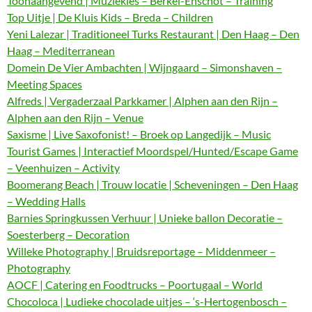
Toonaangevend | Muziekles – Berkel-Enschot – Training
Top Uitje | De Kluis Kids – Breda – Children
Yeni Lalezar | Traditioneel Turks Restaurant | Den Haag – Den
Haag – Mediterranean
Domein De Vier Ambachten | Wijngaard – Simonshaven –
Meeting Spaces
Alfreds | Vergaderzaal Parkkamer | Alphen aan den Rijn –
Alphen aan den Rijn – Venue
Saxisme | Live Saxofonist! – Broek op Langedijk – Music
Tourist Games | Interactief Moordspel/Hunted/Escape Game
– Veenhuizen – Activity
Boomerang Beach | Trouw locatie | Scheveningen – Den Haag
– Wedding Halls
Barnies Springkussen Verhuur | Unieke ballon Decoratie –
Soesterberg – Decoration
Willeke Photography | Bruidsreportage – Middenmeer –
Photography
AOCF | Catering en Foodtrucks – Poortugaal – World
Chocoloca | Ludieke chocolade uitjes – ‘s-Hertogenbosch –