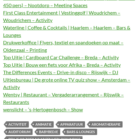
450 pers) – Nootdorp – Meeting Spaces
First Class Entertainment | Vestinggolf | Woudrichem –
Woudrichem – Activity
Waterline | Coffee & Cocktails | Haarlem – Haarlem – Bars &
Lounges
Drukwerkoffice | Flyers, textiel en spandoeken op maat –
Oldenzaal – Printing
Top Uitje | Cardboard Car Challenge – Breda – Activity
Top Uitje | Bouw een fiets voor Afrika – Breda – Activity
The Differences Events – Drive-in disco – Rijswijk – DJ
Uitjesbureau | De grote online TV quiz show – Amsterdam –
Activity
Wentsy | Restaurant – Vergaderarrangement – Rijswijk –
Restaurants
wenslicht – ‘s-Hertogenbosch – Show
ACTIVITEIT
ANIMATIE
APPARATUUR
AROMATHERAPIE
AUDITORIUM
BABYBEDJE
BARS & LOUNGES