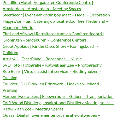
Postillion Hotel | Vergader en Conferentie Centre |
Amsterdam – Amsterdam – Meeting Spaces
Sfeerdecor | Event aankleding op maat – Hedel – Decoration
HapjesAanHuis | Catering op locatie door heel Nederland –
Haarlem – World
The Land of Now | Retraitecentrum en Conferentieoord |
Groningen – Siddeburen – Conference Centers
Groot Applaus | Kinder Disco Show – Koningsbosch –
Children
Artist4U | FeestPiano – Roosendaal – Music
SVD Foto | Fotografie – Katwijk aan Zee – Photography
Rob Buser | Virtual assistant services – Biddinghuizen –
Training
Drukkerij SK | Druk- en Printwerk – Hoek van Holland –
Printing
Herben Tweewielers | Fietsverhuur – Gulpen – Transportation
Drift Wood Distillery | Inspirational Distillery Meeting space –
Katwijk aan Zee – Meeting Spaces
Quasar Digital | Evenementenorganisatie ontwerpen –