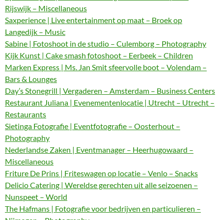
Rijswijk – Miscellaneous
Saxperience | Live entertainment op maat – Broek op
Langedijk – Music
Sabine | Fotoshoot in de studio – Culemborg – Photography
Kijk Kunst | Cake smash fotoshoot – Eerbeek – Children
Marken Express | Ms. Jan Smit sfeervolle boot – Volendam –
Bars & Lounges
Day’s Stonegrill | Vergaderen – Amsterdam – Business Centers
Restaurant Juliana | Evenementenlocatie | Utrecht – Utrecht –
Restaurants
Sietinga Fotografie | Eventfotografie – Oosterhout –
Photography
Nederlandse Zaken | Eventmanager – Heerhugowaard –
Miscellaneous
Friture De Prins | Friteswagen op locatie – Venlo – Snacks
Delicio Catering | Wereldse gerechten uit alle seizoenen –
Nunspeet – World
The Hafmans | Fotografie voor bedrijven en particulieren –