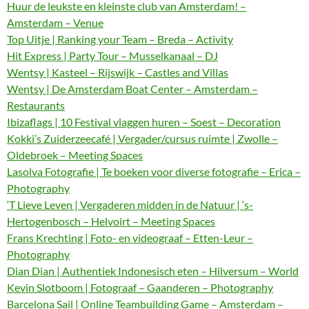
Huur de leukste en kleinste club van Amsterdam! –
Amsterdam – Venue
Top Uitje | Ranking your Team – Breda – Activity
Hit Express | Party Tour – Musselkanaal – DJ
Wentsy | Kasteel – Rijswijk – Castles and Villas
Wentsy | De Amsterdam Boat Center – Amsterdam –
Restaurants
Ibizaflags | 10 Festival vlaggen huren – Soest – Decoration
Kokki’s Zuiderzeecafé | Vergader/cursus ruimte | Zwolle –
Oldebroek – Meeting Spaces
Lasolva Fotografie | Te boeken voor diverse fotografie – Erica –
Photography
‘T Lieve Leven | Vergaderen midden in de Natuur | ‘s-
Hertogenbosch – Helvoirt – Meeting Spaces
Frans Krechting | Foto- en videograaf – Etten-Leur –
Photography
Dian Dian | Authentiek Indonesisch eten – Hilversum – World
Kevin Slotboom | Fotograaf – Gaanderen – Photography
Barcelona Sail | Online Teambuilding Game – Amsterdam –