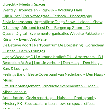
Utrecht – Meeting Spaces
Wentsy | Trouwzalen – Rijswijk – Wedding Halls
Kijk Kunst | Trouwfotograaf – Eerbeek – Photography
Silvia Mezzasoma | Argentijnse Tango Show – Leiden – Show
DJ Jimmy | Allround feest DJ – Bergen op Zoom – DJ
Quasar Digital | Evenementorganisaties Website Pakketten –
Rijswijk – Event Web Page
De Betuwe Poort | Partycentrum De Dorpskring | Gorinchem
– Beesd – Bars & Lounges
Happy Wedding DJ | Allround bruiloft DJ – Amsterdam – DJ
Beachclub At Sea | Locatie verhuur | Den Haag – Den Haag –
Bars & Lounges
Feelings Band | Beste Coverband van Nederland – Den Haag –
Music
Life Tour Management | Productie evenementen – Uden –
Miscellaneous
Anne Jacobs | Gezin reportage – Huissen – Photography
Mystery FX | Spectaculaire lasershows en special effects –