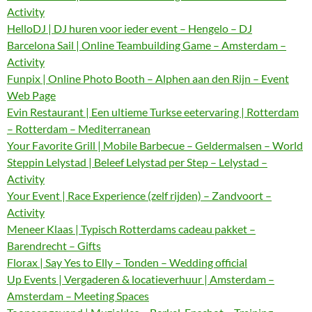
Activity
HelloDJ | DJ huren voor ieder event – Hengelo – DJ
Barcelona Sail | Online Teambuilding Game – Amsterdam –
Activity
Funpix | Online Photo Booth – Alphen aan den Rijn – Event
Web Page
Evin Restaurant | Een ultieme Turkse eetervaring | Rotterdam
– Rotterdam – Mediterranean
Your Favorite Grill | Mobile Barbecue – Geldermalsen – World
Steppin Lelystad | Beleef Lelystad per Step – Lelystad –
Activity
Your Event | Race Experience (zelf rijden) – Zandvoort –
Activity
Meneer Klaas | Typisch Rotterdams cadeau pakket –
Barendrecht – Gifts
Florax | Say Yes to Elly – Tonden – Wedding official
Up Events | Vergaderen & locatieverhuur | Amsterdam –
Amsterdam – Meeting Spaces