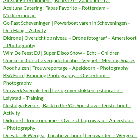
All Star Entertainment | Beurs DJ – Zaandam – DJ
Aceituna Catering | Tapas Favorito – Rotterdam –
Mediterranean
Go Fast Scheveningen | Powerboat varen in Scheveningen –
Den Haag – Activity
Didrone | Overzicht op niveau – Drone fotograaf – Amersfoort
– Photography
Wim De Feest DJ | Super Disco Show – Echt – Children
Unieke historische vergaderlocatie – Veghel – Meeting Spaces
Roodhuizen | Trouwreportage – Apeldoorn – Photography
BSA Foto | Branding Photography – Oosterhout –
Photography
Uurwerk Specialisten | Lezing over klokken restauratie –
Lelystad – Training
Nostalgia Events | Back to the 90s Spelshow – Oosterhout –
Activity
Didrone | Drone opname – Overzicht op niveau – Amersfoort
– Photography
De Fabriek Wergea | Locatie verhuur | Leeuwarden – Wergea –