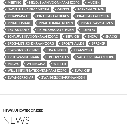
MEETING
MELD JE AAN VOOR KRAAMZORG
MUZIEK
NATUURLIJKE KRAAMZORG
ORKEST
PARKEN & TUINEN
PINAPPARAAT
PINAPPARAATHUREN
PINAPPARAATKOPEN
PINAUTOMAAT
PINAUTOMAATKOPEN
POSKASSASYSTEMEN
RESTAURANTS
RETAILKASSASYSTEMEN
RUIMTES
SCHRIJF JE IN VOOR KRAAMZORG
SERVICES
SHOW
SNACKS
SPECIALISTISCHE KRAAMZORG
SPORTHALLEN
SPREKER
STADIONS & ARENA'S
TRAININGEN
TRANSPORT
TROUWAMBTENAAR
TROUWZALEN
VACATURE KRAAMZORG
VILLA'S
WEBPAGINA
WERELD
WIL JE INFORMATIE OVER KRAAMZORG
ZWANGER
ZWANGERSCHAP
ZWANGERSCHAPSMAANDEN
NEWS
,
UNCATEGORIZED
NEWS