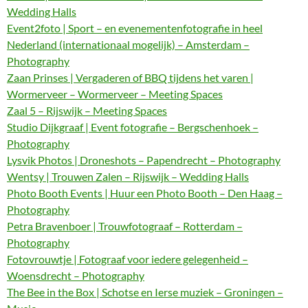
Wedding Halls
Event2foto | Sport – en evenementenfotografie in heel
Nederland (internationaal mogelijk) – Amsterdam –
Photography
Zaan Prinses | Vergaderen of BBQ tijdens het varen |
Wormerveer – Wormerveer – Meeting Spaces
Zaal 5 – Rijswijk – Meeting Spaces
Studio Dijkgraaf | Event fotografie – Bergschenhoek –
Photography
Lysvik Photos | Droneshots – Papendrecht – Photography
Wentsy | Trouwen Zalen – Rijswijk – Wedding Halls
Photo Booth Events | Huur een Photo Booth – Den Haag –
Photography
Petra Bravenboer | Trouwfotograaf – Rotterdam –
Photography
Fotovrouwtje | Fotograaf voor iedere gelegenheid –
Woensdrecht – Photography
The Bee in the Box | Schotse en Ierse muziek – Groningen –