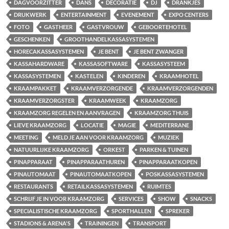
DAGVOORZITTER
DANS
DECORATIE
DJ
DRANKJES
DRUKWERK
ENTERTAINMENT
EVENEMENT
EXPO CENTERS
FOTO
GASTHEER
GASTVROUW
GEBOORTEHOTEL
GESCHENKEN
GROOTHANDELKASSASYSTEMEN
HORECAKASSASYSTEMEN
JE BENT
JE BENT ZWANGER
KASSAHARDWARE
KASSASOFTWARE
KASSASYSTEEM
KASSASYSTEMEN
KASTELEN
KINDEREN
KRAAMHOTEL
KRAAMPAKKET
KRAAMVERZORGENDE
KRAAMVERZORGENDEN
KRAAMVERZORGSTER
KRAAMWEEK
KRAAMZORG
KRAAMZORG REGELEN EN AANVRAGEN
KRAAMZORG THUIS
LIEVE KRAAMZORG
LOCATIE
MAGIE
MEDITERRANE
MEETING
MELD JE AAN VOOR KRAAMZORG
MUZIEK
NATUURLIJKE KRAAMZORG
ORKEST
PARKEN & TUINEN
PINAPPARAAT
PINAPPARAATHUREN
PINAPPARAATKOPEN
PINAUTOMAAT
PINAUTOMAATKOPEN
POSKASSASYSTEMEN
RESTAURANTS
RETAILKASSASYSTEMEN
RUIMTES
SCHRIJF JE IN VOOR KRAAMZORG
SERVICES
SHOW
SNACKS
SPECIALISTISCHE KRAAMZORG
SPORTHALLEN
SPREKER
STADIONS & ARENA'S
TRAININGEN
TRANSPORT