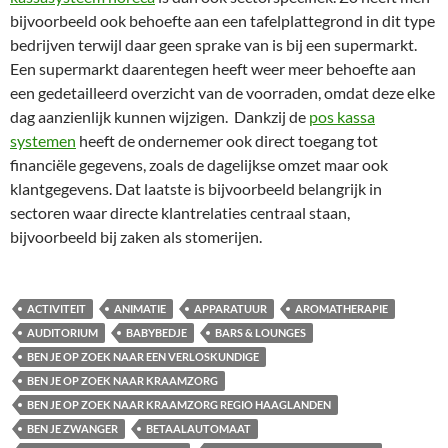
bijvoorbeeld ook behoefte aan een tafelplattegrond in dit type
bedrijven terwijl daar geen sprake van is bij een supermarkt.
Een supermarkt daarentegen heeft weer meer behoefte aan
een gedetailleerd overzicht van de voorraden, omdat deze elke
dag aanzienlijk kunnen wijzigen. Dankzij de
pos kassa
systemen
heeft de ondernemer ook direct toegang tot
financiële gegevens, zoals de dagelijkse omzet maar ook
klantgegevens. Dat laatste is bijvoorbeeld belangrijk in
sectoren waar directe klantrelaties centraal staan,
bijvoorbeeld bij zaken als stomerijen.
ACTIVITEIT
ANIMATIE
APPARATUUR
AROMATHERAPIE
AUDITORIUM
BABYBEDJE
BARS & LOUNGES
BEN JE OP ZOEK NAAR EEN VERLOSKUNDIGE
BEN JE OP ZOEK NAAR KRAAMZORG
BEN JE OP ZOEK NAAR KRAAMZORG REGIO HAAGLANDEN
BEN JE ZWANGER
BETAALAUTOMAAT