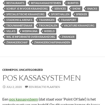
RESTAURANTS
RETAILKASSASYSTEMEN
RUIMTES
SCHRIJF JE IN VOOR KRAAMZORG
SERVICES
SHOW
SNACKS
SPECIALISTISCHE KRAAMZORG
SPORTHALLEN
SPREKER
STADIONS & ARENA'S
TRAININGEN
TRANSPORT
TROUWAMBTENAAR
TROUWZALEN
VACATURE KRAAMZORG
VILLA'S
WEBPAGINA
WERELD
WIL JE INFORMATIE OVER KRAAMZORG
ZWANGER
ZWANGERSCHAP
ZWANGERSCHAPSMAANDEN
CERMEPOS
,
UNCATEGORIZED
POS KASSASYSTEMEN
JULI 2, 2020
EEN REACTIE PLAATSEN
Een
pos kassasysteem
(dat staat voor ‘Point Of Sale’) is het
centrale punt van een bedrijf. Op dit systeem komen de kassa