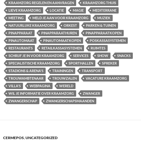
KRAAMZORG REGELEN EN AANVRAGEN
KRAAMZORG THUIS
LIEVE KRAAMZORG
LOCATIE
MAGIE
MEDITERRANE
MEETING
MELD JE AAN VOOR KRAAMZORG
MUZIEK
NATUURLIJKE KRAAMZORG
ORKEST
PARKEN & TUINEN
PINAPPARAAT
PINAPPARAATHUREN
PINAPPARAATKOPEN
PINAUTOMAAT
PINAUTOMAATKOPEN
POSKASSASYSTEMEN
RESTAURANTS
RETAILKASSASYSTEMEN
RUIMTES
SCHRIJF JE IN VOOR KRAAMZORG
SERVICES
SHOW
SNACKS
SPECIALISTISCHE KRAAMZORG
SPORTHALLEN
SPREKER
STADIONS & ARENA'S
TRAININGEN
TRANSPORT
TROUWAMBTENAAR
TROUWZALEN
VACATURE KRAAMZORG
VILLA'S
WEBPAGINA
WERELD
WIL JE INFORMATIE OVER KRAAMZORG
ZWANGER
ZWANGERSCHAP
ZWANGERSCHAPSMAANDEN
CERMEPOS
,
UNCATEGORIZED