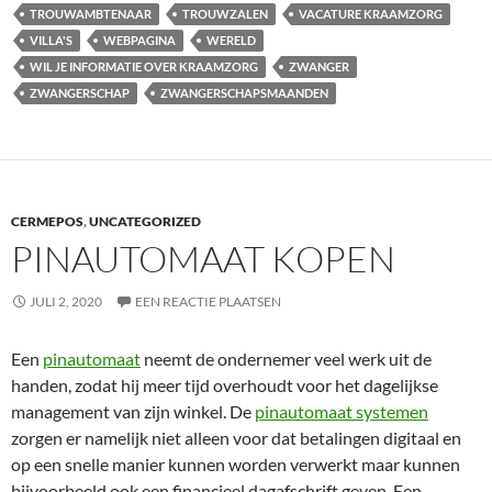
TROUWAMBTENAAR
TROUWZALEN
VACATURE KRAAMZORG
VILLA'S
WEBPAGINA
WERELD
WIL JE INFORMATIE OVER KRAAMZORG
ZWANGER
ZWANGERSCHAP
ZWANGERSCHAPSMAANDEN
CERMEPOS
,
UNCATEGORIZED
PINAUTOMAAT KOPEN
JULI 2, 2020
EEN REACTIE PLAATSEN
Een
pinautomaat
neemt de ondernemer veel werk uit de
handen, zodat hij meer tijd overhoudt voor het dagelijkse
management van zijn winkel. De
pinautomaat systemen
zorgen er namelijk niet alleen voor dat betalingen digitaal en
op een snelle manier kunnen worden verwerkt maar kunnen
bijvoorbeeld ook een financieel dagafschrift geven. Een