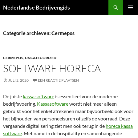
Ga
Zoeken
Nederlandse Bedrijvengids
naar
PRIMAI
de
MENU
inhoud
Categorie archieven: Cermepos
CERMEPOS
,
UNCATEGORIZED
SOFTWARE HORECA
JULI 2, 2020
EEN REACTIE PLAATSEN
De juiste
kassa software
is essentieel voor de moderne
bedrijfsvoering.
Kassasoftware
wordt niet meer alleen
gebruikt voor het enkel afrekenen maar bijvoorbeeld ook voor
het bijhouden van personeelsuren of zelfs de voorraad. Deze
vergaande digitalisering ziet men ook terug in de
horeca kassa
software
. Met name in de hospitality en samenhangende