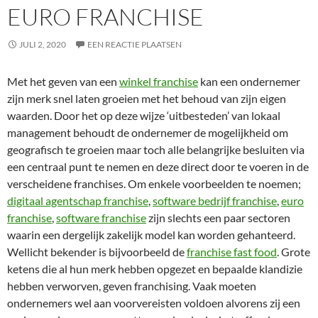
EURO FRANCHISE
JULI 2, 2020
EEN REACTIE PLAATSEN
Met het geven van een
winkel franchise
kan een ondernemer
zijn merk snel laten groeien met het behoud van zijn eigen
waarden. Door het op deze wijze ‘uitbesteden’ van lokaal
management behoudt de ondernemer de mogelijkheid om
geografisch te groeien maar toch alle belangrijke besluiten via
een centraal punt te nemen en deze direct door te voeren in de
verscheidene franchises. Om enkele voorbeelden te noemen;
digitaal agentschap franchise
,
software bedrijf franchise
,
euro
franchise
,
software franchise
zijn slechts een paar sectoren
waarin een dergelijk zakelijk model kan worden gehanteerd.
Wellicht bekender is bijvoorbeeld de
franchise fast food
. Grote
ketens die al hun merk hebben opgezet en bepaalde klandizie
hebben verworven, geven franchising. Vaak moeten
ondernemers wel aan voorvereisten voldoen alvorens zij een