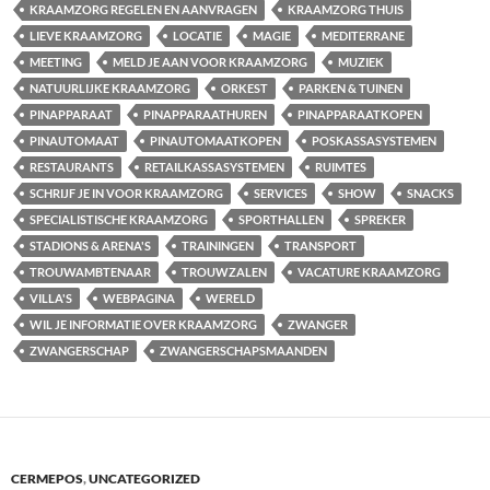
KRAAMZORG REGELEN EN AANVRAGEN
KRAAMZORG THUIS
LIEVE KRAAMZORG
LOCATIE
MAGIE
MEDITERRANE
MEETING
MELD JE AAN VOOR KRAAMZORG
MUZIEK
NATUURLIJKE KRAAMZORG
ORKEST
PARKEN & TUINEN
PINAPPARAAT
PINAPPARAATHUREN
PINAPPARAATKOPEN
PINAUTOMAAT
PINAUTOMAATKOPEN
POSKASSASYSTEMEN
RESTAURANTS
RETAILKASSASYSTEMEN
RUIMTES
SCHRIJF JE IN VOOR KRAAMZORG
SERVICES
SHOW
SNACKS
SPECIALISTISCHE KRAAMZORG
SPORTHALLEN
SPREKER
STADIONS & ARENA'S
TRAININGEN
TRANSPORT
TROUWAMBTENAAR
TROUWZALEN
VACATURE KRAAMZORG
VILLA'S
WEBPAGINA
WERELD
WIL JE INFORMATIE OVER KRAAMZORG
ZWANGER
ZWANGERSCHAP
ZWANGERSCHAPSMAANDEN
CERMEPOS
,
UNCATEGORIZED