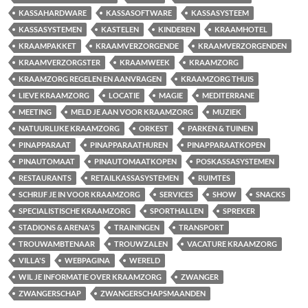
KASSAHARDWARE
KASSASOFTWARE
KASSASYSTEEM
KASSASYSTEMEN
KASTELEN
KINDEREN
KRAAMHOTEL
KRAAMPAKKET
KRAAMVERZORGENDE
KRAAMVERZORGENDEN
KRAAMVERZORGSTER
KRAAMWEEK
KRAAMZORG
KRAAMZORG REGELEN EN AANVRAGEN
KRAAMZORG THUIS
LIEVE KRAAMZORG
LOCATIE
MAGIE
MEDITERRANE
MEETING
MELD JE AAN VOOR KRAAMZORG
MUZIEK
NATUURLIJKE KRAAMZORG
ORKEST
PARKEN & TUINEN
PINAPPARAAT
PINAPPARAATHUREN
PINAPPARAATKOPEN
PINAUTOMAAT
PINAUTOMAATKOPEN
POSKASSASYSTEMEN
RESTAURANTS
RETAILKASSASYSTEMEN
RUIMTES
SCHRIJF JE IN VOOR KRAAMZORG
SERVICES
SHOW
SNACKS
SPECIALISTISCHE KRAAMZORG
SPORTHALLEN
SPREKER
STADIONS & ARENA'S
TRAININGEN
TRANSPORT
TROUWAMBTENAAR
TROUWZALEN
VACATURE KRAAMZORG
VILLA'S
WEBPAGINA
WERELD
WIL JE INFORMATIE OVER KRAAMZORG
ZWANGER
ZWANGERSCHAP
ZWANGERSCHAPSMAANDEN