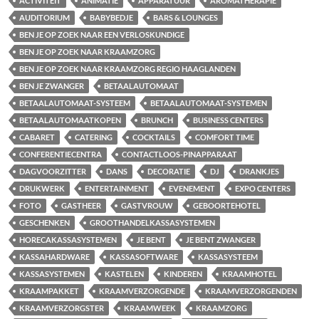
ACTIVITEIT
ANIMATIE
APPARATUUR
AROMATHERAPIE
AUDITORIUM
BABYBEDJE
BARS & LOUNGES
BEN JE OP ZOEK NAAR EEN VERLOSKUNDIGE
BEN JE OP ZOEK NAAR KRAAMZORG
BEN JE OP ZOEK NAAR KRAAMZORG REGIO HAAGLANDEN
BEN JE ZWANGER
BETAALAUTOMAAT
BETAALAUTOMAAT-SYSTEEM
BETAALAUTOMAAT-SYSTEMEN
BETAALAUTOMAATKOPEN
BRUNCH
BUSINESS CENTERS
CABARET
CATERING
COCKTAILS
COMFORT TIME
CONFERENTIECENTRA
CONTACTLOOS-PINAPPARAAT
DAGVOORZITTER
DANS
DECORATIE
DJ
DRANKJES
DRUKWERK
ENTERTAINMENT
EVENEMENT
EXPO CENTERS
FOTO
GASTHEER
GASTVROUW
GEBOORTEHOTEL
GESCHENKEN
GROOTHANDELKASSASYSTEMEN
HORECAKASSASYSTEMEN
JE BENT
JE BENT ZWANGER
KASSAHARDWARE
KASSASOFTWARE
KASSASYSTEEM
KASSASYSTEMEN
KASTELEN
KINDEREN
KRAAMHOTEL
KRAAMPAKKET
KRAAMVERZORGENDE
KRAAMVERZORGENDEN
KRAAMVERZORGSTER
KRAAMWEEK
KRAAMZORG