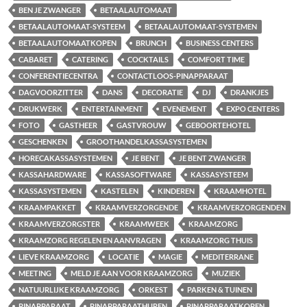
BEN JE ZWANGER
BETAALAUTOMAAT
BETAALAUTOMAAT-SYSTEEM
BETAALAUTOMAAT-SYSTEMEN
BETAALAUTOMAATKOPEN
BRUNCH
BUSINESS CENTERS
CABARET
CATERING
COCKTAILS
COMFORT TIME
CONFERENTIECENTRA
CONTACTLOOS-PINAPPARAAT
DAGVOORZITTER
DANS
DECORATIE
DJ
DRANKJES
DRUKWERK
ENTERTAINMENT
EVENEMENT
EXPO CENTERS
FOTO
GASTHEER
GASTVROUW
GEBOORTEHOTEL
GESCHENKEN
GROOTHANDELKASSASYSTEMEN
HORECAKASSASYSTEMEN
JE BENT
JE BENT ZWANGER
KASSAHARDWARE
KASSASOFTWARE
KASSASYSTEEM
KASSASYSTEMEN
KASTELEN
KINDEREN
KRAAMHOTEL
KRAAMPAKKET
KRAAMVERZORGENDE
KRAAMVERZORGENDEN
KRAAMVERZORGSTER
KRAAMWEEK
KRAAMZORG
KRAAMZORG REGELEN EN AANVRAGEN
KRAAMZORG THUIS
LIEVE KRAAMZORG
LOCATIE
MAGIE
MEDITERRANE
MEETING
MELD JE AAN VOOR KRAAMZORG
MUZIEK
NATUURLIJKE KRAAMZORG
ORKEST
PARKEN & TUINEN
PINAPPARAAT
PINAPPARAATHUREN
PINAPPARAATKOPEN