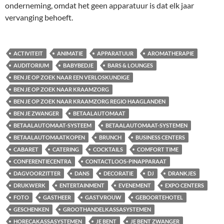
onderneming, omdat het geen apparatuur is dat elk jaar
vervanging behoeft.
ACTIVITEIT
ANIMATIE
APPARATUUR
AROMATHERAPIE
AUDITORIUM
BABYBEDJE
BARS & LOUNGES
BEN JE OP ZOEK NAAR EEN VERLOSKUNDIGE
BEN JE OP ZOEK NAAR KRAAMZORG
BEN JE OP ZOEK NAAR KRAAMZORG REGIO HAAGLANDEN
BEN JE ZWANGER
BETAALAUTOMAAT
BETAALAUTOMAAT-SYSTEEM
BETAALAUTOMAAT-SYSTEMEN
BETAALAUTOMAATKOPEN
BRUNCH
BUSINESS CENTERS
CABARET
CATERING
COCKTAILS
COMFORT TIME
CONFERENTIECENTRA
CONTACTLOOS-PINAPPARAAT
DAGVOORZITTER
DANS
DECORATIE
DJ
DRANKJES
DRUKWERK
ENTERTAINMENT
EVENEMENT
EXPO CENTERS
FOTO
GASTHEER
GASTVROUW
GEBOORTEHOTEL
GESCHENKEN
GROOTHANDELKASSASYSTEMEN
HORECAKASSASYSTEMEN
JE BENT
JE BENT ZWANGER