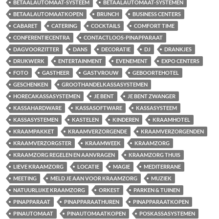
BETAALAUTOMAAT-SYSTEEM
BETAALAUTOMAAT-SYSTEMEN
BETAALAUTOMAATKOPEN
BRUNCH
BUSINESS CENTERS
CABARET
CATERING
COCKTAILS
COMFORT TIME
CONFERENTIECENTRA
CONTACTLOOS-PINAPPARAAT
DAGVOORZITTER
DANS
DECORATIE
DJ
DRANKJES
DRUKWERK
ENTERTAINMENT
EVENEMENT
EXPO CENTERS
FOTO
GASTHEER
GASTVROUW
GEBOORTEHOTEL
GESCHENKEN
GROOTHANDELKASSASYSTEMEN
HORECAKASSASYSTEMEN
JE BENT
JE BENT ZWANGER
KASSAHARDWARE
KASSASOFTWARE
KASSASYSTEEM
KASSASYSTEMEN
KASTELEN
KINDEREN
KRAAMHOTEL
KRAAMPAKKET
KRAAMVERZORGENDE
KRAAMVERZORGENDEN
KRAAMVERZORGSTER
KRAAMWEEK
KRAAMZORG
KRAAMZORG REGELEN EN AANVRAGEN
KRAAMZORG THUIS
LIEVE KRAAMZORG
LOCATIE
MAGIE
MEDITERRANE
MEETING
MELD JE AAN VOOR KRAAMZORG
MUZIEK
NATUURLIJKE KRAAMZORG
ORKEST
PARKEN & TUINEN
PINAPPARAAT
PINAPPARAATHUREN
PINAPPARAATKOPEN
PINAUTOMAAT
PINAUTOMAATKOPEN
POSKASSASYSTEMEN