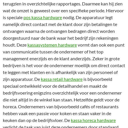
terugzien in overzichtelijke rapportages. Daarmee kan hij zien
wat de omzet is geweest over een specifieke periode. Hiervoor
is speciale
pos kassa hardware
nodig. De apparatuur legt
namelijk direct contact met de klant door zijn betalingen te
ontvangen waarna de ontvangen bedragen direct worden
doorgestuurd naar de bank waar het bedrijf zijn rekeningen
houdt. Deze
kassasystemen hardware
vormt dan ook een punt
van communicatie tussen de ondernemer of het top
management enerzijds en de klant anderzijds. Zeker in grote
bedrijven is het voor de ondernemer moeilijk om direct contact
te leggen met klanten en is afhankelijk van zijn personeel of
zijn apparatuur. De
kassa retail hardware
is bijvoorbeeld
speciaal ontwikkeld voor de detailhandel en maakt de
bedrijfsvoering enigszins overzichtelijk voor een ondernemer
die niet altijd in de winkel kan staan. Hetzelfde geldt voor de
horeca. Ondernemers van bijvoorbeeld cafés of restaurants
hebben vaak een passie voor koken en staan vaker in de
keuken dan op de bedrijfsvloer. De
kassa horeca hardware
verlicht de taak van juist deze ondernemers door standaard