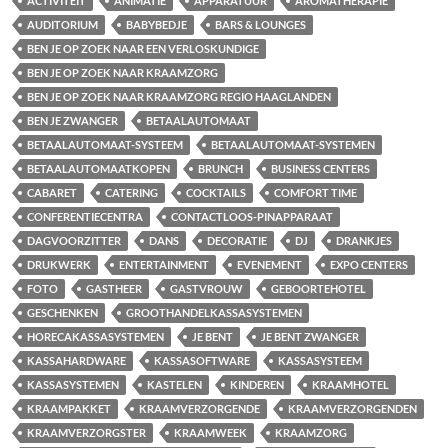
ACTIVITEIT
ANIMATIE
APPARATUUR
AROMATHERAPIE
AUDITORIUM
BABYBEDJE
BARS & LOUNGES
BEN JE OP ZOEK NAAR EEN VERLOSKUNDIGE
BEN JE OP ZOEK NAAR KRAAMZORG
BEN JE OP ZOEK NAAR KRAAMZORG REGIO HAAGLANDEN
BEN JE ZWANGER
BETAALAUTOMAAT
BETAALAUTOMAAT-SYSTEEM
BETAALAUTOMAAT-SYSTEMEN
BETAALAUTOMAATKOPEN
BRUNCH
BUSINESS CENTERS
CABARET
CATERING
COCKTAILS
COMFORT TIME
CONFERENTIECENTRA
CONTACTLOOS-PINAPPARAAT
DAGVOORZITTER
DANS
DECORATIE
DJ
DRANKJES
DRUKWERK
ENTERTAINMENT
EVENEMENT
EXPO CENTERS
FOTO
GASTHEER
GASTVROUW
GEBOORTEHOTEL
GESCHENKEN
GROOTHANDELKASSASYSTEMEN
HORECAKASSASYSTEMEN
JE BENT
JE BENT ZWANGER
KASSAHARDWARE
KASSASOFTWARE
KASSASYSTEEM
KASSASYSTEMEN
KASTELEN
KINDEREN
KRAAMHOTEL
KRAAMPAKKET
KRAAMVERZORGENDE
KRAAMVERZORGENDEN
KRAAMVERZORGSTER
KRAAMWEEK
KRAAMZORG