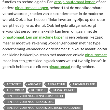
functies en technologieën. Een
atos pinautomaat kopen
of een
andere
pinautomaat kopen
, behoort tot de onontkoombare
verantwoordelijkheden van elke ondernemer in de moderne
wereld. Ook al kan het een flinke investering zijn; op den duur
werpt het zijn vruchten af. Ook het gebruiksgemak zorgt
ervoor dat personeel makkelijk kan leren omgaan met de
pinautomaat
.
Een pin machine kopen
is een belangrijke zaak
maar er moet wel rekening worden gehouden met het type
onderneming wanneer de ondernemer zijn keuze maakt. Zo zal
een kleine bakkerij volstaan met maar een enkele
pinautomaat
maar kan een grote kledingzaak soms wel tot twintig kassa’s in
gebruik hebben, die elk een
pinautomaat
nodig hebben.
ACTIVITEIT
ANIMATIE
APPARATUUR
AROMATHERAPIE
AUDITORIUM
BABYBEDJE
BARS & LOUNGES
BEN JE OP ZOEK NAAR EEN VERLOSKUNDIGE
BEN JE OP ZOEK NAAR KRAAMZORG
BEN JE OP ZOEK NAAR KRAAMZORG REGIO HAAGLANDEN