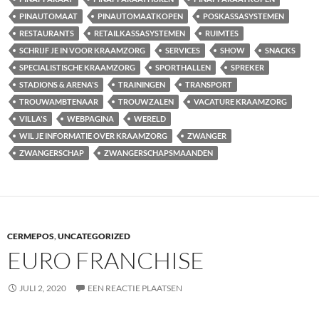
PINAUTOMAAT
PINAUTOMAATKOPEN
POSKASSASYSTEMEN
RESTAURANTS
RETAILKASSASYSTEMEN
RUIMTES
SCHRIJF JE IN VOOR KRAAMZORG
SERVICES
SHOW
SNACKS
SPECIALISTISCHE KRAAMZORG
SPORTHALLEN
SPREKER
STADIONS & ARENA'S
TRAININGEN
TRANSPORT
TROUWAMBTENAAR
TROUWZALEN
VACATURE KRAAMZORG
VILLA'S
WEBPAGINA
WERELD
WIL JE INFORMATIE OVER KRAAMZORG
ZWANGER
ZWANGERSCHAP
ZWANGERSCHAPSMAANDEN
CERMEPOS
,
UNCATEGORIZED
EURO FRANCHISE
JULI 2, 2020
EEN REACTIE PLAATSEN