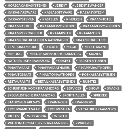
HORECAKASSASYSTEMEN
JE BENT
JE BENT ZWANGER
KASSAHARDWARE
KASSASOFTWARE
KASSASYSTEEM
KASSASYSTEMEN
KASTELEN
KINDEREN
KRAAMHOTEL
KRAAMPAKKET
KRAAMVERZORGENDE
KRAAMVERZORGENDEN
KRAAMVERZORGSTER
KRAAMWEEK
KRAAMZORG
KRAAMZORG REGELEN EN AANVRAGEN
KRAAMZORG THUIS
LIEVE KRAAMZORG
LOCATIE
MAGIE
MEDITERRANE
MEETING
MELD JE AAN VOOR KRAAMZORG
MUZIEK
NATUURLIJKE KRAAMZORG
ORKEST
PARKEN & TUINEN
PINAPPARAAT
PINAPPARAATHUREN
PINAPPARAATKOPEN
PINAUTOMAAT
PINAUTOMAATKOPEN
POSKASSASYSTEMEN
RESTAURANTS
RETAILKASSASYSTEMEN
RUIMTES
SCHRIJF JE IN VOOR KRAAMZORG
SERVICES
SHOW
SNACKS
SPECIALISTISCHE KRAAMZORG
SPORTHALLEN
SPREKER
STADIONS & ARENA'S
TRAININGEN
TRANSPORT
TROUWAMBTENAAR
TROUWZALEN
VACATURE KRAAMZORG
VILLA'S
WEBPAGINA
WERELD
WIL JE INFORMATIE OVER KRAAMZORG
ZWANGER