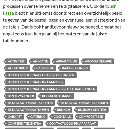
processen over te nemen en te digitaliseren. Ook de
touch
kassa
biedt hier uitkomst door direct een overzichtelijk beeld
te geven van de bestellingen en eventueel een plattegrond van
de tafels. Dat is ook handig voor nieuw personeel, omdat het
nogal eens fout kan gaan bij het noteren van de juiste
tafelnummers.
ACTIVITEIT
ANIMATIE
APPARATUUR
AROMATHERAPIE
AUDITORIUM
BABYBEDJE
BARS & LOUNGES
BEN JE OP ZOEK NAAR EEN VERLOSKUNDIGE
BEN JE OP ZOEK NAAR KRAAMZORG
BEN JE OP ZOEK NAAR KRAAMZORG REGIO HAAGLANDEN
BEN JE ZWANGER
BETAALAUTOMAAT
BETAALAUTOMAAT-SYSTEEM
BETAALAUTOMAAT-SYSTEMEN
BETAALAUTOMAATKOPEN
BRUNCH
BUSINESS CENTERS
CABARET
CATERING
COCKTAILS
COMFORT TIME
CONFERENTIECENTRA
CONTACTLOOS-PINAPPARAAT