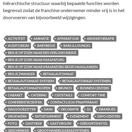
hiërarchische structuur waarbij bepaalde functies worden
begrensd zodat de franchise ondernemer minder vrij is in het
doorvoeren van bijvoorbeeld wijzigingen.
ACTIVITEIT
ANIMATIE
APPARATUUR
AROMATHERAPIE
AUDITORIUM
BABYBEDJE
BARS & LOUNGES
BEN JE OP ZOEK NAAR EEN VERLOSKUNDIGE
BEN JE OP ZOEK NAAR KRAAMZORG
BEN JE OP ZOEK NAAR KRAAMZORG REGIO HAAGLANDEN
BEN JE ZWANGER
BETAALAUTOMAAT
BETAALAUTOMAAT-SYSTEEM
BETAALAUTOMAAT-SYSTEMEN
BETAALAUTOMAATKOPEN
BRUNCH
BUSINESS CENTERS
CABARET
CATERING
COCKTAILS
COMFORT TIME
CONFERENTIECENTRA
CONTACTLOOS-PINAPPARAAT
DAGVOORZITTER
DANS
DECORATIE
DJ
DRANKJES
DRUKWERK
ENTERTAINMENT
EVENEMENT
EXPO CENTERS
FOTO
GASTHEER
GASTVROUW
GEBOORTEHOTEL
GESCHENKEN
GROOTHANDELKASSASYSTEMEN