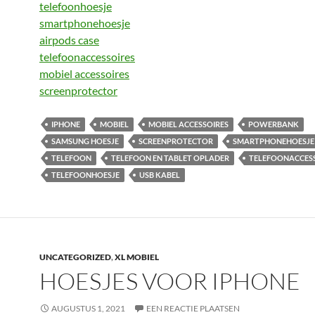
telefoonhoesje
smartphonehoesje
airpods case
telefoonaccessoires
mobiel accessoires
screenprotector
IPHONE
MOBIEL
MOBIEL ACCESSOIRES
POWERBANK
SAMSUNG HOESJE
SCREENPROTECTOR
SMARTPHONEHOESJE
TELEFOON
TELEFOON EN TABLET OPLADER
TELEFOONACCES
TELEFOONHOESJE
USB KABEL
UNCATEGORIZED
,
XL MOBIEL
HOESJES VOOR IPHONE
AUGUSTUS 1, 2021
EEN REACTIE PLAATSEN