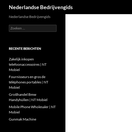
Zoeken
Nederlandse Bedrijvengids
Ga
Nederlandse Bedrijvengids
naar
Zoeken
de
naar:
inhoud
RECENTE BERICHTEN
Zakelijk inkopen
telefoonaccessoires | NT
Mobiel
Fournisseurs en gros de
téléphones portables | NT
Mobiel
Großhandel Bmw
Handyhüllen | NT Mobiel
Mobile Phone Wholesaler | NT
Mobiel
Gunmak Machine