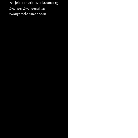
Wil je informatie over kraamzorg
Zwanger
Zwangerschap
zwangerschapsmaanden