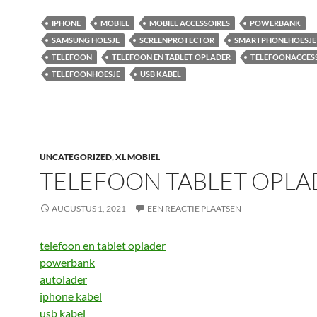
IPHONE
MOBIEL
MOBIEL ACCESSOIRES
POWERBANK
SAMSUNG HOESJE
SCREENPROTECTOR
SMARTPHONEHOESJE
TELEFOON
TELEFOON EN TABLET OPLADER
TELEFOONACCES
TELEFOONHOESJE
USB KABEL
UNCATEGORIZED
,
XL MOBIEL
TELEFOON TABLET OPLA
AUGUSTUS 1, 2021
EEN REACTIE PLAATSEN
telefoon en tablet oplader
powerbank
autolader
iphone kabel
usb kabel