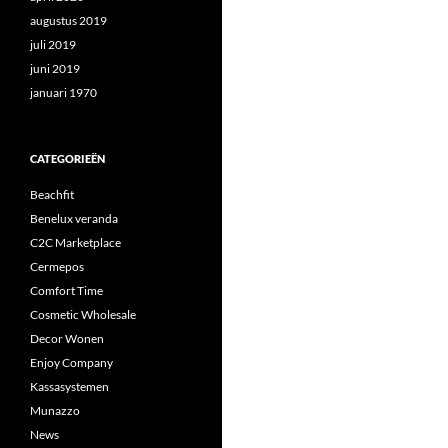
augustus 2019
juli 2019
juni 2019
januari 1970
CATEGORIEËN
Beachfit
Benelux veranda
C2C Marketplace
Cermepos
Comfort Time
Cosmetic Wholesale
Decor Wonen
Enjoy Company
Kassasystemen
Munazzo
News