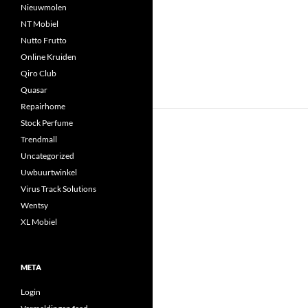
Nieuwmolen
NT Mobiel
Nutto Frutto
Online Kruiden
Qiro Club
Quasar
Repairhome
Stock Perfume
Trendmall
Uncategorized
Uwbuurtwinkel
Virus Track Solutions
Wentsy
XL Mobiel
META
Login