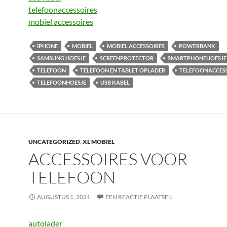
telefoonaccessoires
mobiel accessoires
IPHONE
MOBIEL
MOBIEL ACCESSOIRES
POWERBANK
SAMSUNG HOESJE
SCREENPROTECTOR
SMARTPHONEHOESJE
TELEFOON
TELEFOON EN TABLET OPLADER
TELEFOONACCES
TELEFOONHOESJE
USB KABEL
UNCATEGORIZED
,
XL MOBIEL
ACCESSOIRES VOOR
TELEFOON
AUGUSTUS 1, 2021
EEN REACTIE PLAATSEN
autolader