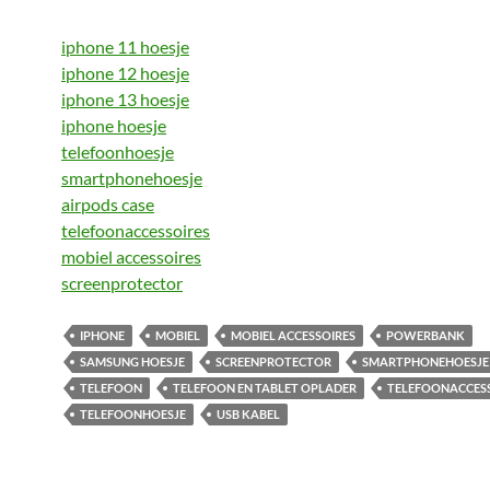
iphone 11 hoesje
iphone 12 hoesje
iphone 13 hoesje
iphone hoesje
telefoonhoesje
smartphonehoesje
airpods case
telefoonaccessoires
mobiel accessoires
screenprotector
IPHONE
MOBIEL
MOBIEL ACCESSOIRES
POWERBANK
SAMSUNG HOESJE
SCREENPROTECTOR
SMARTPHONEHOESJE
TELEFOON
TELEFOON EN TABLET OPLADER
TELEFOONACCES
TELEFOONHOESJE
USB KABEL