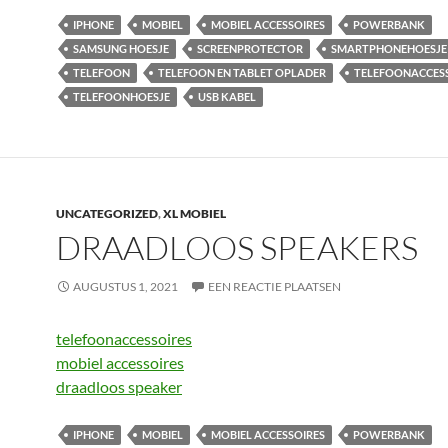
IPHONE
MOBIEL
MOBIEL ACCESSOIRES
POWERBANK
SAMSUNG HOESJE
SCREENPROTECTOR
SMARTPHONEHOESJE
TELEFOON
TELEFOON EN TABLET OPLADER
TELEFOONACCES
TELEFOONHOESJE
USB KABEL
UNCATEGORIZED
,
XL MOBIEL
DRAADLOOS SPEAKERS
AUGUSTUS 1, 2021
EEN REACTIE PLAATSEN
telefoonaccessoires
mobiel accessoires
draadloos speaker
IPHONE
MOBIEL
MOBIEL ACCESSOIRES
POWERBANK