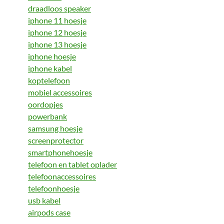
draadloos speaker
iphone 11 hoesje
iphone 12 hoesje
iphone 13 hoesje
iphone hoesje
iphone kabel
koptelefoon
mobiel accessoires
oordopjes
powerbank
samsung hoesje
screenprotector
smartphonehoesje
telefoon en tablet oplader
telefoonaccessoires
telefoonhoesje
usb kabel
airpods case