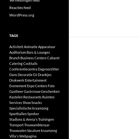
Vermeldingen feed
Reacties feed
WordPress.org
TAGS
Activiteit
Animatie
Apparatuur
Auditorium
Bars & Lounges
Brunch
Business Centers
Cabaret
Catering
Cocktails
Conferentiecentra
Dagvoorzitter
Dans
Decoratie
DJ
Drankjes
Drukwerk
Entertainment
Evenement
Expo Centers
Foto
Gastheer
Gastvrouw
Geschenken
Kastelen
Restaurants
Ruimtes
Services
Show
Snacks
Specialistische kraamzorg
Sporthallen
Spreker
Stadions & Arena's
Trainingen
Transport
Trouwambtenaar
Trouwzalen
Vacature kraamzorg
Villa's
Webpagina