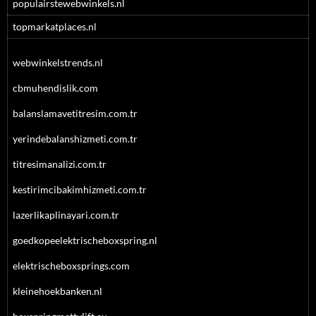
populairstewebwinkels.nl
topmarkatplaces.nl
webwinkelstrends.nl
cbmuhendislik.com
balanslamavetitresim.com.tr
yerindebalanshizmeti.com.tr
titresimanalizi.com.tr
kestirimcibakimhizmeti.com.tr
lazerlikaplinayari.com.tr
goedkopeelektrischeboxspring.nl
elektrischeboxsprings.com
kleinehoekbanken.nl