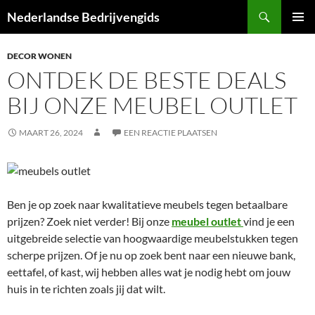
Ga
Zoeken
Nederlandse Bedrijvengids
naar
PRIMAI
de
MENU
DECOR WONEN
inhoud
ONTDEK DE BESTE DEALS
BIJ ONZE MEUBEL OUTLET
MAART 26, 2024
EEN REACTIE PLAATSEN
Ben je op zoek naar kwalitatieve meubels tegen betaalbare
prijzen? Zoek niet verder! Bij onze
meubel outlet
vind je een
uitgebreide selectie van hoogwaardige meubelstukken tegen
scherpe prijzen. Of je nu op zoek bent naar een nieuwe bank,
eettafel, of kast, wij hebben alles wat je nodig hebt om jouw
huis in te richten zoals jij dat wilt.