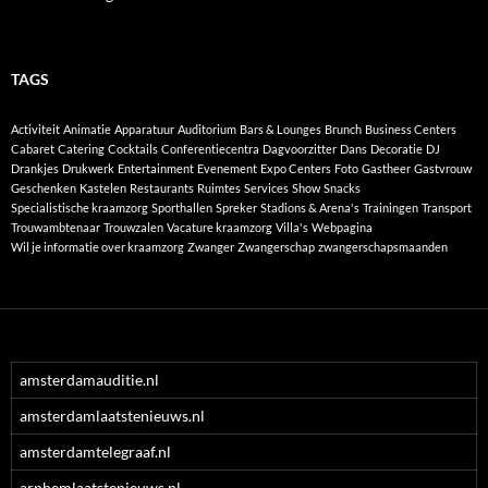
TAGS
Activiteit
Animatie
Apparatuur
Auditorium
Bars & Lounges
Brunch
Business Centers
Cabaret
Catering
Cocktails
Conferentiecentra
Dagvoorzitter
Dans
Decoratie
DJ
Drankjes
Drukwerk
Entertainment
Evenement
Expo Centers
Foto
Gastheer
Gastvrouw
Geschenken
Kastelen
Restaurants
Ruimtes
Services
Show
Snacks
Specialistische kraamzorg
Sporthallen
Spreker
Stadions & Arena's
Trainingen
Transport
Trouwambtenaar
Trouwzalen
Vacature kraamzorg
Villa's
Webpagina
Wil je informatie over kraamzorg
Zwanger
Zwangerschap
zwangerschapsmaanden
amsterdamauditie.nl
amsterdamlaatstenieuws.nl
amsterdamtelegraaf.nl
arnhemlaatstenieuws.nl