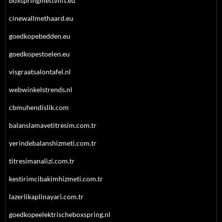
boxspringmettvlift.eu
cinewallmethaard.eu
goedkopebedden.eu
goedkopestoelen.eu
visgraatsalontafel.nl
webwinkelstrends.nl
cbmuhendislik.com
balanslamavetitresim.com.tr
yerindebalanshizmeti.com.tr
titresimanalizi.com.tr
kestirimcibakimhizmeti.com.tr
lazerlikaplinayari.com.tr
goedkopeelektrischeboxspring.nl