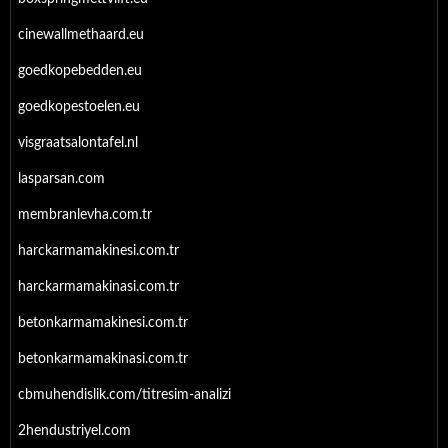
cinewallmethaard.eu
goedkopebedden.eu
goedkopestoelen.eu
visgraatsalontafel.nl
lasparsan.com
membranlevha.com.tr
harckarmamakinesi.com.tr
harckarmamakinasi.com.tr
betonkarmamakinesi.com.tr
betonkarmamakinasi.com.tr
cbmuhendislik.com/titresim-analizi
2hendustriyel.com