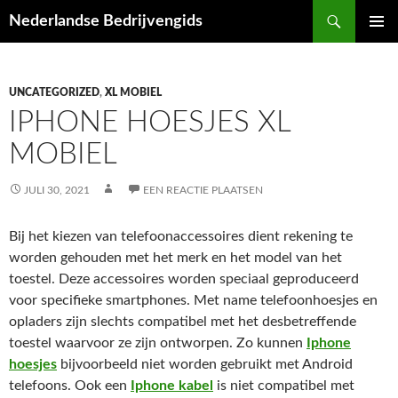
Ga
Zoeken
Nederlandse Bedrijvengids
naar
PRIMAI
de
MENU
inhoud
UNCATEGORIZED
,
XL MOBIEL
IPHONE HOESJES XL
MOBIEL
JULI 30, 2021
EEN REACTIE PLAATSEN
Bij het kiezen van telefoonaccessoires dient rekening te
worden gehouden met het merk en het model van het
toestel. Deze accessoires worden speciaal geproduceerd
voor specifieke smartphones. Met name telefoonhoesjes en
opladers zijn slechts compatibel met het desbetreffende
toestel waarvoor ze zijn ontworpen. Zo kunnen
Iphone
hoesjes
bijvoorbeeld niet worden gebruikt met Android
telefoons. Ook een
Iphone kabel
is niet compatibel met