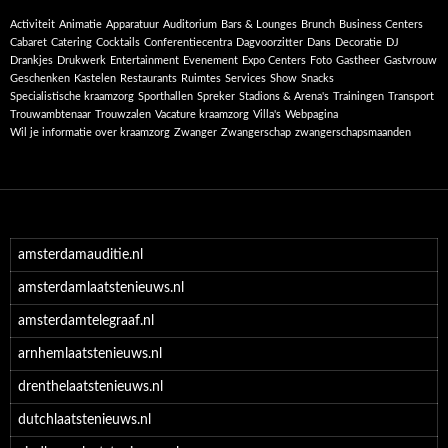
Activiteit
Animatie
Apparatuur
Auditorium
Bars & Lounges
Brunch
Business Centers
Cabaret
Catering
Cocktails
Conferentiecentra
Dagvoorzitter
Dans
Decoratie
DJ
Drankjes
Drukwerk
Entertainment
Evenement
Expo Centers
Foto
Gastheer
Gastvrouw
Geschenken
Kastelen
Restaurants
Ruimtes
Services
Show
Snacks
Specialistische kraamzorg
Sporthallen
Spreker
Stadions & Arena's
Trainingen
Transport
Trouwambtenaar
Trouwzalen
Vacature kraamzorg
Villa's
Webpagina
Wil je informatie over kraamzorg
Zwanger
Zwangerschap
zwangerschapsmaanden
amsterdamauditie.nl
amsterdamlaatstenieuws.nl
amsterdamtelegraaf.nl
arnhemlaatstenieuws.nl
drenthelaatstenieuws.nl
dutchlaatstenieuws.nl