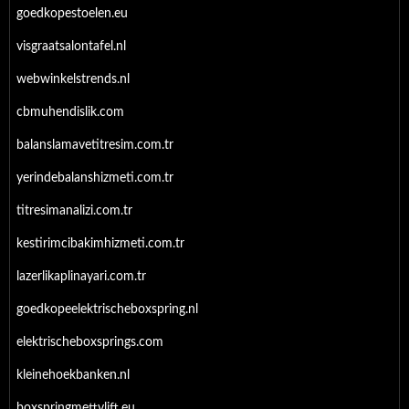
goedkopestoelen.eu
visgraatsalontafel.nl
webwinkelstrends.nl
cbmuhendislik.com
balanslamavetitresim.com.tr
yerindebalanshizmeti.com.tr
titresimanalizi.com.tr
kestirimcibakimhizmeti.com.tr
lazerlikaplinayari.com.tr
goedkopeelektrischeboxspring.nl
elektrischeboxsprings.com
kleinehoekbanken.nl
boxspringmettvlift.eu